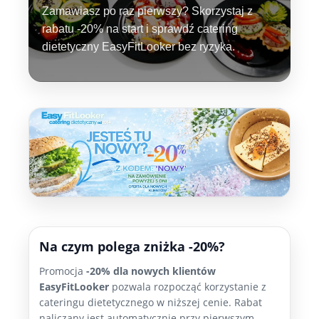
Zamawiasz po raz pierwszy? Skorzystaj z
rabatu -20% na start i sprawdź catering
dietetyczny EasyFitLooker bez ryzyka.
Na czym polega zniżka -20%?
Promocja
-20% dla nowych klientów
EasyFitLooker
pozwala rozpocząć korzystanie z
cateringu dietetycznego w niższej cenie. Rabat
naliczany jest automatycznie przy pierwszym