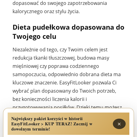
dopasować do swojego zapotrzebowania
kalorycznego oraz stylu życia.
Dieta pudełkowa dopasowana do
Twojego celu
Niezależnie od tego, czy Twoim celem jest
redukcja tkanki tłuszczowej, budowa masy
mięśniowej czy poprawa codziennego
samopoczucia, odpowiednio dobrana dieta ma
kluczowe znaczenie. EasyFitLooker pozwala Ci
wybrać plan dopasowany do Twoich potrzeb,
bez konieczności liczenia kalorii i
przygotowywania posiłków. Dzięki temu możesz
skupić się na treningu, pracy i regeneracji, mając
Największy pakiet korzyści w historii
×
pewność, że Twoje żywienie działa na Twoją
EasyFitLooker > KUP TERAZ! Zacznij w
dowolnym terminie!
korzyść.