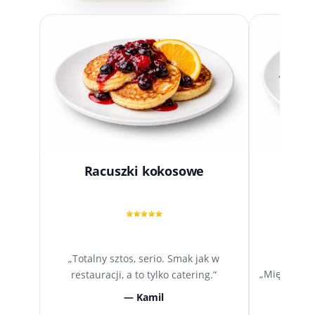
Racuszki kokosowe
Kurcz
„Totalny sztos, serio. Smak jak w
„Mięso idea
restauracji, a to tylko catering.”
Mógł
— Kamil