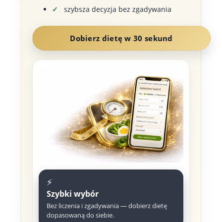
szybsza decyzja bez zgadywania
Dobierz dietę w 30 sekund
⚡
Szybki wybór
Bez liczenia i zgadywania — dobierz dietę
dopasowaną do siebie.