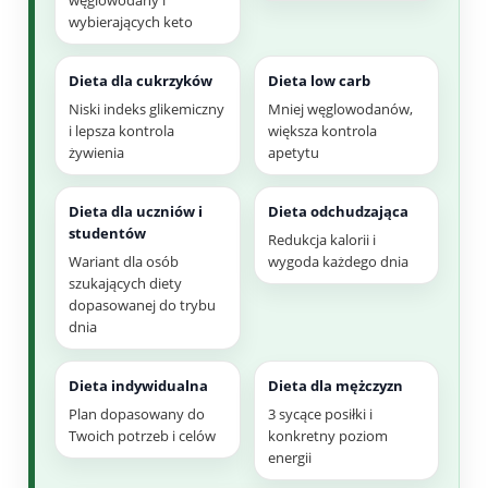
węglowodany i
wybierających keto
Dieta dla cukrzyków
Dieta low carb
Niski indeks glikemiczny
Mniej węglowodanów,
i lepsza kontrola
większa kontrola
żywienia
apetytu
Dieta dla uczniów i
Dieta odchudzająca
studentów
Redukcja kalorii i
Wariant dla osób
wygoda każdego dnia
szukających diety
dopasowanej do trybu
dnia
Dieta indywidualna
Dieta dla mężczyzn
Plan dopasowany do
3 sycące posiłki i
Twoich potrzeb i celów
konkretny poziom
energii