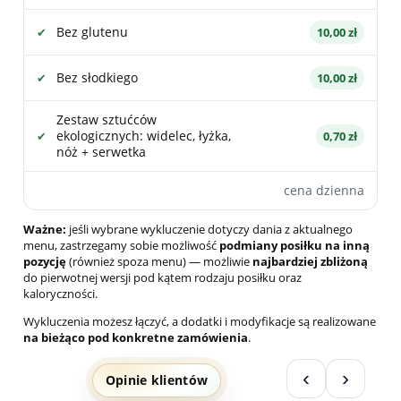
Bez glutenu
10,00 zł
Bez słodkiego
10,00 zł
Zestaw sztućców
ekologicznych: widelec, łyżka,
0,70 zł
nóż + serwetka
cena dzienna
Ważne:
jeśli wybrane wykluczenie dotyczy dania z aktualnego
menu, zastrzegamy sobie możliwość
podmiany posiłku na inną
pozycję
(również spoza menu) — możliwie
najbardziej zbliżoną
do pierwotnej wersji pod kątem rodzaju posiłku oraz
kaloryczności.
Wykluczenia możesz łączyć, a dodatki i modyfikacje są realizowane
na bieżąco pod konkretne zamówienia
.
‹
›
Opinie klientów